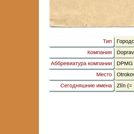
Тип
Городс
Компания
Doprav
Аббревиатура компании
DPMG
Место
Otroko
Сегодняшние имена
Zlín (=